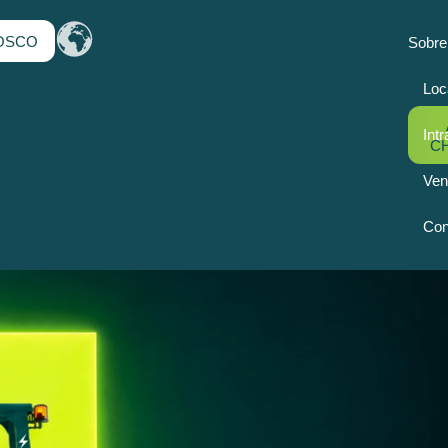
OSCO
Sobre
Loc
Intr
C
Ven
Con