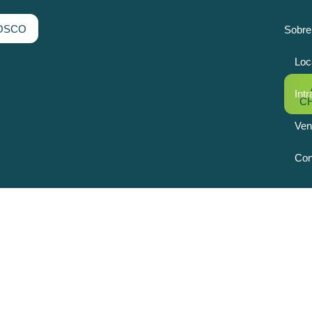
OSCO
Sobre
Loc
Intr
C
Ven
Con