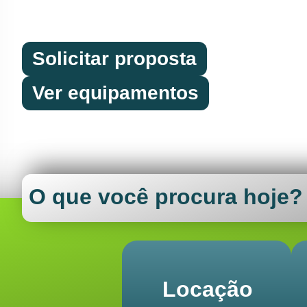
Locação, venda e automação para aumenta
seu fluxo rodando sem interrupções.
Solicitar proposta
Ver equipamentos
O que você procura hoje?
Locação