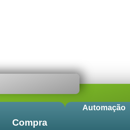
r produtividade e manter
Automação
Compra