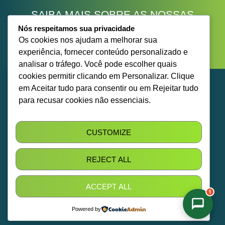
SAIBA MAIS SOBRE AS NOSSAS
SOLUÇÕES
.
Nós respeitamos sua privacidade
Os cookies nos ajudam a melhorar sua
FALE CONOSCO
experiência, fornecer conteúdo personalizado e
analisar o tráfego. Você pode escolher quais
cookies permitir clicando em Personalizar. Clique
em Aceitar tudo para consentir ou em Rejeitar tudo
para recusar cookies não essenciais.
ABRIR CHAMADO
Sobre Nós
CUSTOMIZE
SOLICITE O
Locação
RELATÓRIO
Intralogística 4.0
REJECT ALL
Pós-Vendas
Nossos Equipamentos
ACCEPT ALL
1
Contato
Powered by
Política de Privacidade