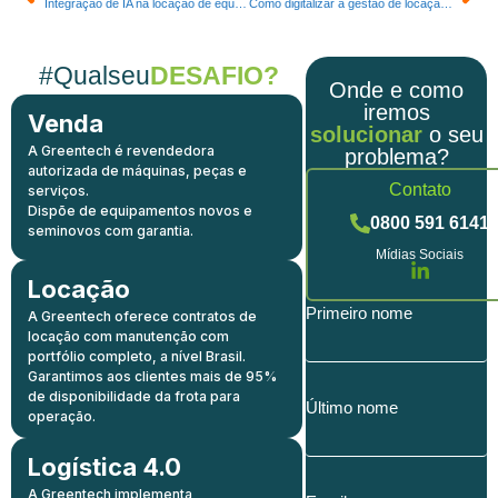
Integração de IA na locação de equipamentos intralogísticos: caminhos para eficiência operacional sustentável na automação industrial
Como digitalizar a gestão de locação de equipamentos para acelerar a automação intralogística e garantir operações enxutas
#Qualseu
DESAFIO?
Onde e como
iremos
Venda
solucionar
o seu
A Greentech é revendedora
problema?
autorizada de máquinas, peças e
Contato
serviços.
Dispõe de equipamentos novos e
0800 591 6141
seminovos com garantia.
Mídias Sociais
Locação
Primeiro nome
A Greentech oferece contratos de
locação com manutenção com
portfólio completo, a nível Brasil.
Garantimos aos clientes mais de 95%
de disponibilidade da frota para
Último nome
operação.
Logística 4.0
A Greentech implementa