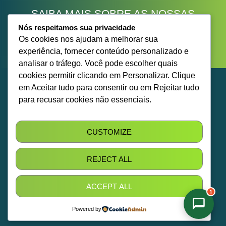
SAIBA MAIS SOBRE AS NOSSAS
SOLUÇÕES
.
Nós respeitamos sua privacidade
Os cookies nos ajudam a melhorar sua
FALE CONOSCO
experiência, fornecer conteúdo personalizado e
analisar o tráfego. Você pode escolher quais
cookies permitir clicando em Personalizar. Clique
em Aceitar tudo para consentir ou em Rejeitar tudo
para recusar cookies não essenciais.
ABRIR CHAMADO
Sobre Nós
CUSTOMIZE
SOLICITE O
Locação
RELATÓRIO
Intralogística 4.0
REJECT ALL
Pós-Vendas
Nossos Equipamentos
ACCEPT ALL
1
Contato
Powered by
Política de Privacidade