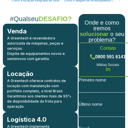
Como a locação integrada de sistemas autônomos transforma a gestão de armazenagem e potencializa a eficiência intralogística
Como o aluguel de exoesqueletos industriais automatizados está revolucionando a ergonomia e a eficiência operacional na intralogística
#Qualseu
DESAFIO?
Onde e como
iremos
Venda
solucionar
o seu
A Greentech é revendedora
problema?
autorizada de máquinas, peças e
Contato
serviços.
Dispõe de equipamentos novos e
0800 591 6141
seminovos com garantia.
Mídias Sociais
Locação
Primeiro nome
A Greentech oferece contratos de
locação com manutenção com
portfólio completo, a nível Brasil.
Garantimos aos clientes mais de 95%
de disponibilidade da frota para
Último nome
operação.
Logística 4.0
A Greentech implementa