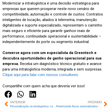
Modernizar a intralogística é uma decisão estratégica para
empresas que querem prosperar neste novo cenário de
competitividade, automação e controle de custos. Contratos
inteligentes de locação, aliados à telemetria, manutenção
digitalizada e suporte especializado, representam o caminho
mais seguro e eficiente para garantir ganhos reais de
performance, continuidade operacional e sustentabilidade –
independentemente do porte ou segmento industrial.
Converse agora com um especialista da Greentech e
descubra oportunidades de ganho operacional para sua
empresa.
Receba um diagnóstico técnico gratuito e avance
para uma intralogística moderna, integrada e sem surpresas.
Clique aqui para falar com nossos consultores
.
Compartilhe com quem acha que deveria ver isso!
ANTERIOR
PRÓXIMO
Personalização na intralogística: como a locação adaptativa de equipamentos inteligentes potencializa a automação e elimina desperdícios
Roteirizando fluxos automatizados: o papel da locação inteligente de equipamentos na orquestração da intralogística de alta performance