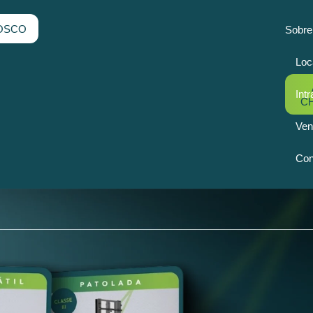
OSCO
Sobre
Loc
Intr
C
Ven
Con