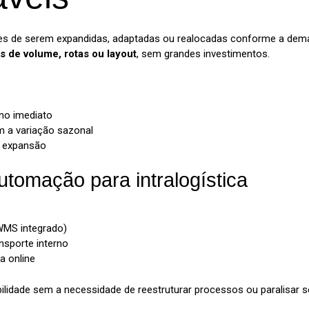
 de serem expandidas, adaptadas ou realocadas conforme a demand
 de volume, rotas ou layout
, sem grandes investimentos.
no imediato
 a variação sazonal
u expansão
utomação para intralogística
MS integrado)
sporte interno
a online
dade sem a necessidade de reestruturar processos ou paralisar se