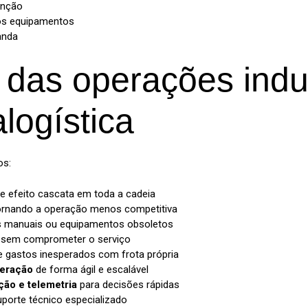
enção
 dos equipamentos
anda
 das operações indus
alogística
os:
e efeito cascata em toda a cadeia
rnando a operação menos competitiva
 manuais ou equipamentos obsoletos
sem comprometer o serviço
e gastos inesperados com frota própria
peração
de forma ágil e escalável
ção e telemetria
para decisões rápidas
porte técnico especializado