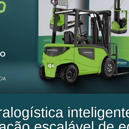
tralogística inteligen
cação escalável de 